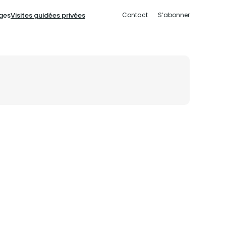
ges
Visites guidées privées
Contact
S’abonner