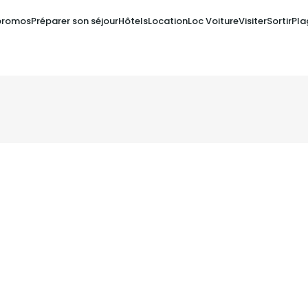
promos
Préparer son séjour
Hôtels
Location
Loc Voiture
Visiter
Sortir
Pla