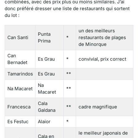
combinées, avec des prix plus ou moins similaires. J’ai
donc préféré dresser une liste de restaurants qui sortent
du lot :
un des meilleurs
Punta
Can Santi
*
restaurants de plages
Prima
de Minorque
Can
Es Grau
*
convivial, prix correct
Bernadet
Tamarindos
Es Grau
**
Na
Na Macaret
**
Macaret
Cala
Francesca
**
cadre magnifique
Galdana
Es Festuc
Alaior
*
le meilleur japonais de
Cala en