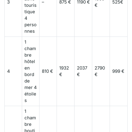
3
–
875 €
1190 €
525€
touris
€
tique
4
perso
nnes
1
cham
bre
hôtel
en
1932
2037
2790
4
810 €
999 €
bord
€
€
€
de
mer 4
étoile
s
1
cham
bre
bouti