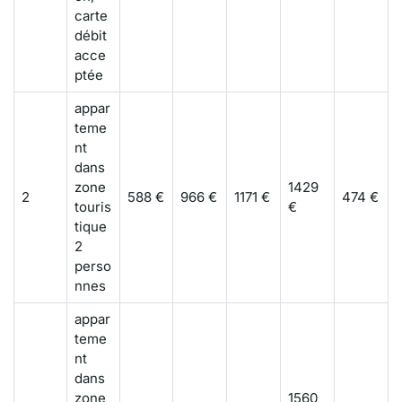
carte
débit
acce
ptée
appar
teme
nt
dans
zone
1429
2
588 €
966 €
1171 €
474 €
touris
€
tique
2
perso
nnes
appar
teme
nt
dans
zone
1560