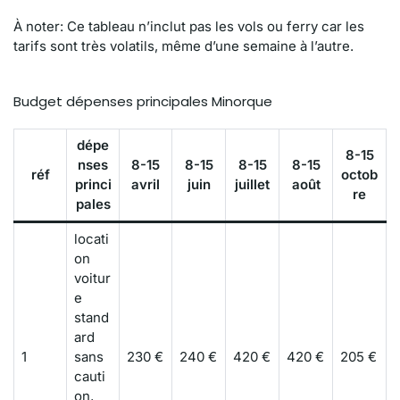
À noter: Ce tableau n’inclut pas les vols ou ferry car les
tarifs sont très volatils, même d’une semaine à l’autre.
Budget dépenses principales Minorque
dépe
8-15
nses
8-15
8-15
8-15
8-15
réf
octob
princi
avril
juin
juillet
août
re
pales
locati
on
voitur
e
stand
ard
1
sans
230 €
240 €
420 €
420 €
205 €
cauti
on,