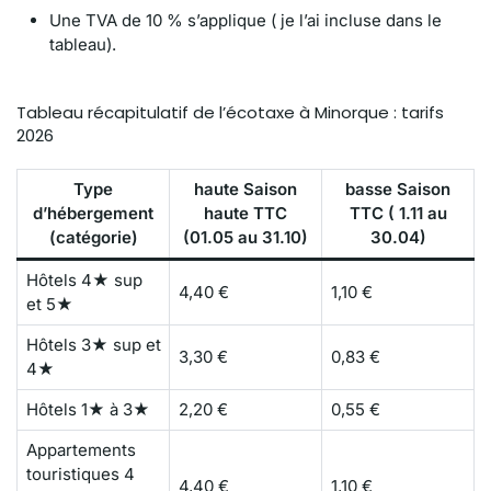
Une TVA de 10 % s’applique ( je l’ai incluse dans le
tableau).
Tableau récapitulatif de l’écotaxe à Minorque : tarifs
2026
Type
haute Saison
basse Saison
d’hébergement
haute TTC
TTC ( 1.11 au
(catégorie)
(01.05 au 31.10)
30.04)
Hôtels 4★ sup
4,40 €
1,10 €
et 5★
Hôtels 3★ sup et
3,30 €
0,83 €
4★
Hôtels 1★ à 3★
2,20 €
0,55 €
Appartements
touristiques 4
4,40 €
1,10 €