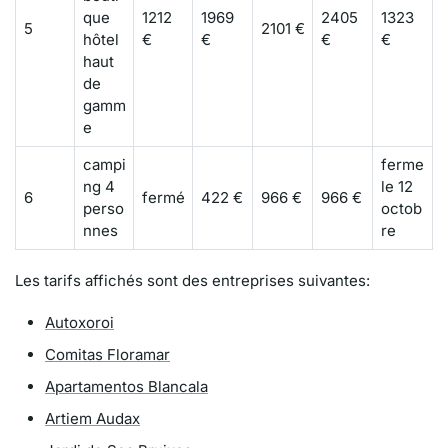
que
1212
1969
2405
1323
5
2101 €
hôtel
€
€
€
€
haut
de
gamm
e
campi
ferme
ng 4
le 12
6
fermé
422 €
966 €
966 €
perso
octob
nnes
re
Les tarifs affichés sont des entreprises suivantes:
Autoxoroi
Comitas Floramar
Apartamentos Blancala
Artiem Audax