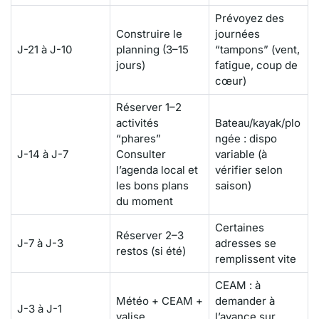
Prévoyez des
Construire le
journées
J-21 à J-10
planning (3–15
“tampons” (vent,
jours)
fatigue, coup de
cœur)
Réserver 1–2
activités
Bateau/kayak/plo
“phares”
ngée : dispo
J-14 à J-7
Consulter
variable (à
l’agenda local et
vérifier selon
les bons plans
saison)
du moment
Certaines
Réserver 2–3
J-7 à J-3
adresses se
restos (si été)
remplissent vite
CEAM : à
Météo + CEAM +
demander à
J-3 à J-1
valise
l’avance sur