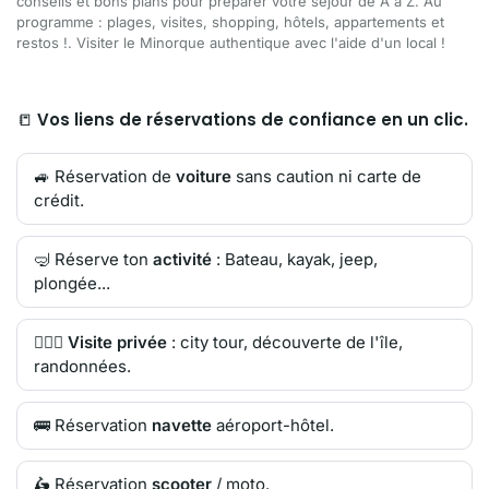
conseils et bons plans pour préparer votre séjour de A à Z. Au
programme : plages, visites, shopping, hôtels, appartements et
restos !. Visiter le Minorque authentique avec l'aide d'un local !
📒
Vos liens de réservations de confiance en un clic.
🚙 Réservation de
voiture
sans caution ni carte de
crédit.
🤿 Réserve ton
activité
: Bateau, kayak, jeep,
plongée...
🙋🏻‍♂️
Visite privée
: city tour, découverte de l'île,
randonnées.
🚌 Réservation
navette
aéroport-hôtel.
🛵 Réservation
scooter
/ moto.