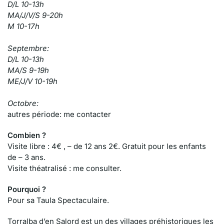
D/L 10-13h
MA/J/V/S 9-20h
M 10-17h
Septembre:
D/L 10-13h
MA/S 9-19h
ME/J/V 10-19h
Octobre:
autres période: me contacter
Combien ?
Visite libre : 4€ , – de 12 ans 2€. Gratuit pour les enfants
de – 3 ans.
Visite théatralisé : me consulter.
Pourquoi ?
Pour sa Taula Spectaculaire.
Torralba
d’en
Salord
est un des
villages préhistoriques les