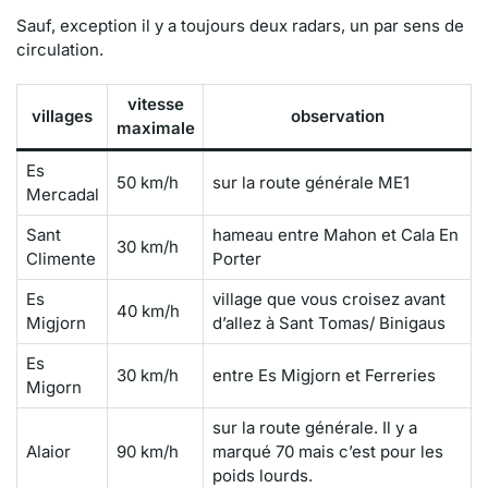
Sauf, exception il y a toujours deux radars, un par sens de
circulation.
vitesse
villages
observation
maximale
Es
50 km/h
sur la route générale ME1
Mercadal
Sant
hameau entre Mahon et Cala En
30 km/h
Climente
Porter
Es
village que vous croisez avant
40 km/h
Migjorn
d’allez à Sant Tomas/ Binigaus
Es
30 km/h
entre Es Migjorn et Ferreries
Migorn
sur la route générale. Il y a
Alaior
90 km/h
marqué 70 mais c’est pour les
poids lourds.