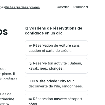
ges
Visites guidées privées
Contact
S’abonner
os
📒
Vos liens de réservations de
confiance en un clic.
🚙 Réservation de
voiture
sans
caution ni carte de crédit.
🤿 Réserve ton
activité
: Bateau,
kayak, jeep, plongée...
 cet
r place.
Il
5 kilomètres
🙋🏻‍♂️
Visite privée
: city tour,
découverte de l'île, randonnées.
ques de
🚌 Réservation
navette
aéroport-
atrimoine
hôtel.
tembre