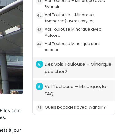
Vol Toulouse – Minorque avec
Ryanair
Vol Toulouse – Minorque
(Menorca) avec EasyJet
Vol Toulouse Minorque avec
Volotea
Vol Toulouse Minorque sans
escale
Des vols Toulouse – Minorque
pas cher?
Vol Toulouse – Minorque, le
FAQ
Quels bagages avec Ryanair ?
 Elles sont
es.
mets à jour