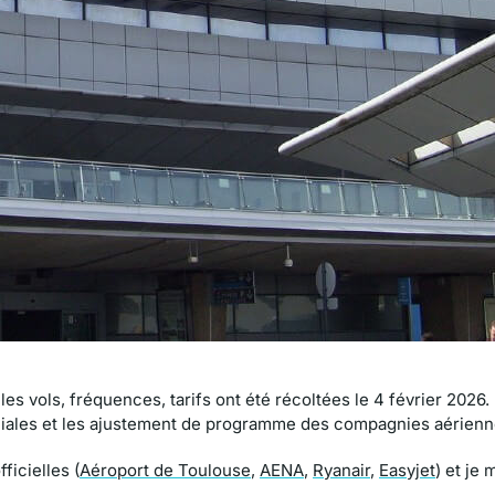
 les vols, fréquences, tarifs ont été récoltées le 4 février 2026.
ciales et les ajustement de programme des compagnies aérienn
ficielles (
Aéroport de Toulouse
,
AENA
,
Ryanair
,
Easyjet
) et je 