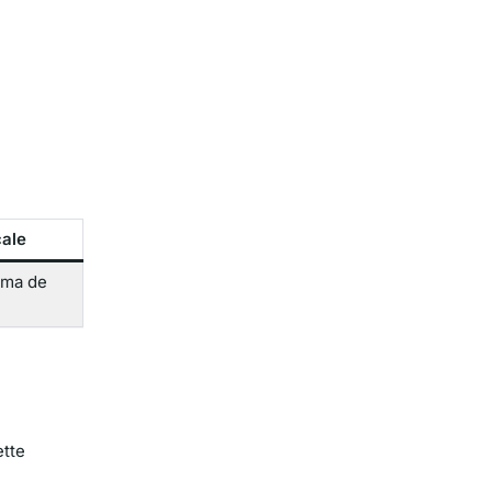
cale
lma de
ette