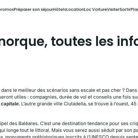
promos
Préparer son séjour
Hôtels
Location
Loc Voiture
Visiter
Sortir
Pla
norque, toutes les inf
dans le meilleur des scénarios sans escale et pas cher ? Dans
 seront utiles : compagnies, durée de vol et conseils une fois su
 capitale
. L’autre grande ville Ciutadella, se trouve à l’ouest, 4
hipel des Baléares. C’est une destination tendance pour ses cri
 longe tout le littoral. Mais vous serez aussi séduit par son p
thica, monuments préhistoriques inscrits à l’UNESCO depuis sep