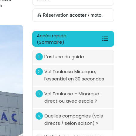
x.
🛵 Réservation
scooter
/ moto.
Accès rapide
(Sommaire)
L’astuce du guide
Vol Toulouse Minorque,
l’essentiel en 30 secondes
Vol Toulouse – Minorque :
direct ou avec escale ?
Quelles compagnies (vols
directs / selon saison) ?