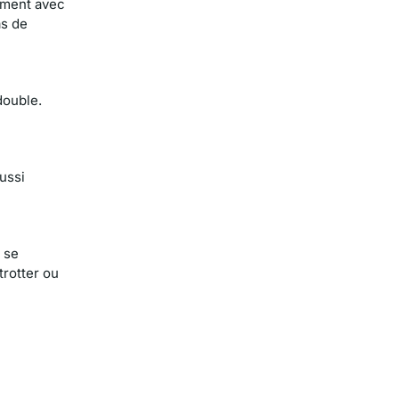
tement avec
as de
double.
aussi
 se
trotter ou