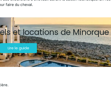
our faire du cheval.
els et locations de Minorque
Lire le guide
ière.