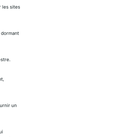
 les sites
n dormant
stre.
t,
urnir un
ui