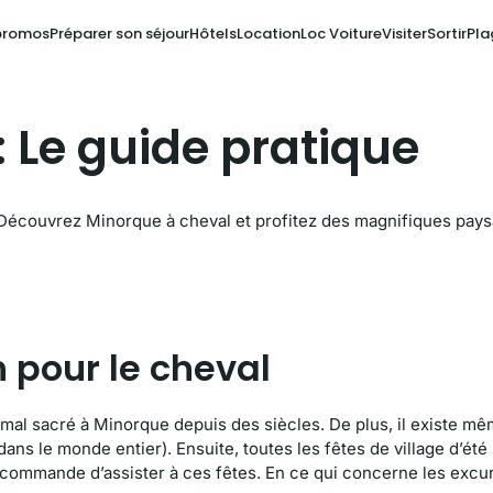
promos
Préparer son séjour
Hôtels
Location
Loc Voiture
Visiter
Sortir
Pla
 Le guide pratique
 Découvrez Minorque à cheval et profitez des magnifiques pay
 pour le cheval
nimal sacré à Minorque depuis des siècles. De plus, il existe m
ns le monde entier). Ensuite, toutes les fêtes de village d’été
recommande d’assister à ces fêtes. En ce qui concerne les excu