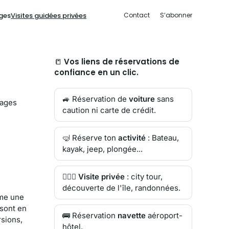
ges
Visites guidées privées
Contact
S’abonner
📒
Vos liens de réservations de
confiance en un clic.
🚙 Réservation de
voiture
sans
sages
caution ni carte de crédit.
🤿 Réserve ton
activité
: Bateau,
kayak, jeep, plongée...
🙋🏻‍♂️
Visite privée
: city tour,
découverte de l'île, randonnées.
ême une
 sont en
🚌 Réservation
navette
aéroport-
rsions,
hôtel.