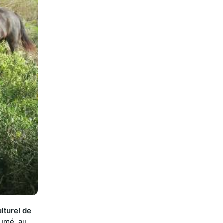
lturel de
sumé, au